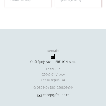
Úpravné jednotky
Úpravné jednotky
Kontakt
Odštěpný závod FRELION, s.r.o.
Lesní 752
CZ-749 01 Vítkov
Česká republika
IČ: 0801494 DIČ: CZ08014914
eshop@frelion.cz