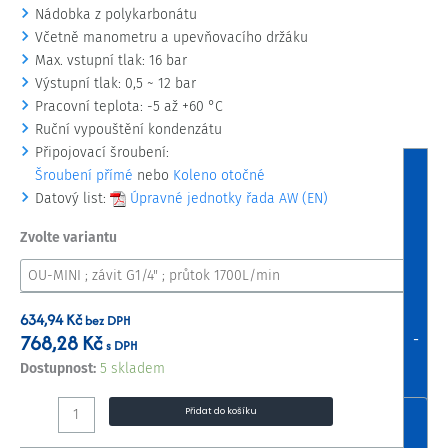
Nádobka z polykarbonátu
Včetně manometru a upevňovacího držáku
Max. vstupní tlak: 16 bar
Výstupní tlak: 0,5 ~ 12 bar
Pracovní teplota: -5 až +60 °C
Ruční vypouštění kondenzátu
Připojovací šroubení:
Šroubení přímé
nebo
Koleno otočné
Datový list:
Úpravné jednotky řada AW (EN)
Zvolte variantu
634,94
Kč
bez DPH
768,28
Kč
-
s DPH
Dostupnost:
5 skladem
Přidat do košíku