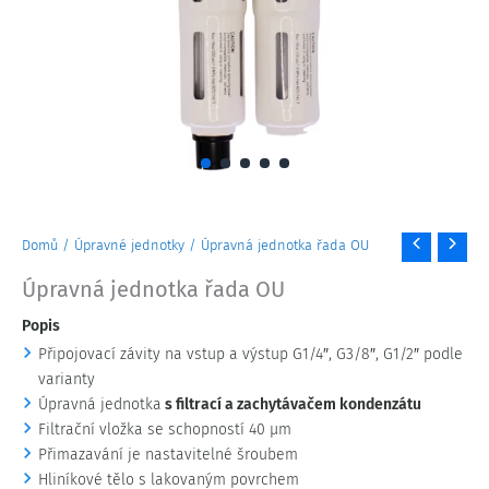
Úpravná
Domů
/
Úpravné jednotky
/ Úpravná jednotka řada OU
jednotka
Úpravná jednotka řada OU
řada
OU
Popis
množství
Připojovací závity na vstup a výstup G1/4″, G3/8″, G1/2″ podle
varianty
Úpravná jednotka
s filtrací a zachytávačem kondenzátu
Filtrační vložka se schopností 40 μm
Přimazavání je nastavitelné šroubem
Hliníkové tělo s lakovaným povrchem