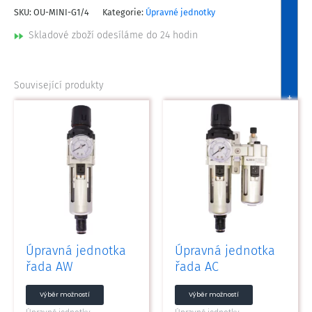
SKU:
OU-MINI-G1/4
Kategorie:
Úpravné jednotky
Skladové zboží odesíláme do 24 hodin
Související produkty
+
Tento
Tento
produkt
produkt
má
má
více
více
variant.
variant.
Možnosti
Možnosti
lze
lze
vybrat
vybrat
na
na
Úpravná jednotka
Úpravná jednotka
stránce
stránce
řada AW
řada AC
produktu
produktu
Výběr možností
Výběr možností