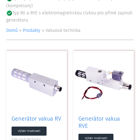
(kompresory)
Typ RV a RVE s elektromagnetickou cívkou pro přímé zapnutí
generátoru
Domů
Produkty
Vakuová technika
Tento
Tento
produkt
produkt
má
má
více
více
variant.
variant.
Možnosti
Možnosti
lze
lze
vybrat
vybrat
na
na
Generátor vakua RV
Generátor vakua
stránce
stránce
RVE
produktu
produktu
Výběr možností
Výběr možností
Vakuová technika