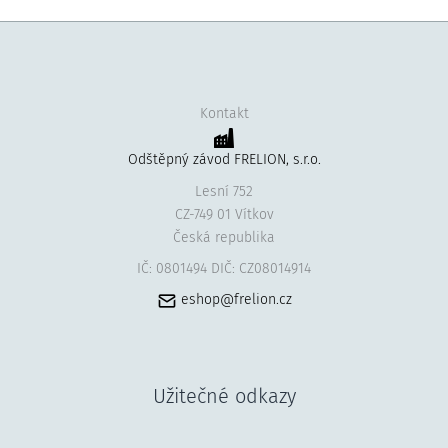
Kontakt
Odštěpný závod FRELION, s.r.o.
Lesní 752
CZ-749 01 Vítkov
Česká republika
IČ: 0801494 DIČ: CZ08014914
eshop@frelion.cz
Užitečné odkazy