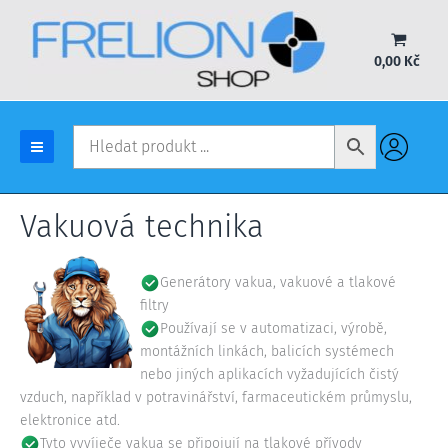
Přeskočit
na
obsah
0,00
Kč
Vakuová technika
Generátory vakua, vakuové a tlakové
filtry
Používají se v automatizaci, výrobě,
montážních linkách, balicích systémech
nebo jiných aplikacích vyžadujících čistý
vzduch, například v potravinářství, farmaceutickém průmyslu,
elektronice atd.
Tyto vyvíječe vakua se připojují na tlakové přívody