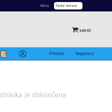
Měna
Česká koruna
0,00
Kč
Přihlásit
Registrace
dnávka je dokončena