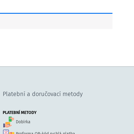
Platební a doručovací metody
PLATEBNÍ METODY
Dobírka
Proforma QR-kód rychlá platba