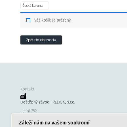
Česká koruna
Váš košík je prázdný.
Zpět do obchodu
Kontakt
Odštěpný závod FRELION, s.r.o.
Lesní 752
CZ-749 01 Vítkov
Záleží nám na vašem soukromí
Česká republika