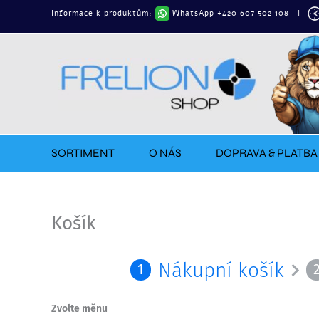
Přeskočit
Informace k produktům:
WhatsApp +420 607 502 108
|
na
obsah
SORTIMENT
O NÁS
DOPRAVA & PLATBA
Košík
Nákupní košík
1
Zvolte měnu