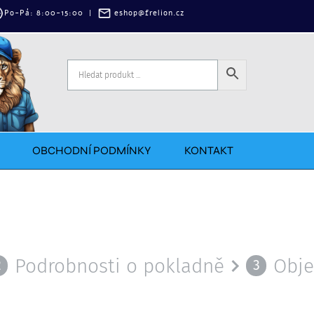
‌Po-Pá: 8:00-15:00
|
eshop@frelion.cz
OBCHODNÍ PODMÍNKY
KONTAKT
Podrobnosti o pokladně
Obje
2
3