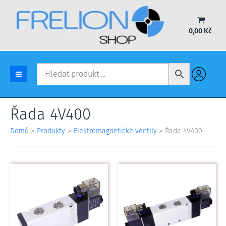
Přeskočit
na
obsah
0,00
Kč
Řada 4V400
Domů
Produkty
Elektromagnetické ventily
Řada 4V400