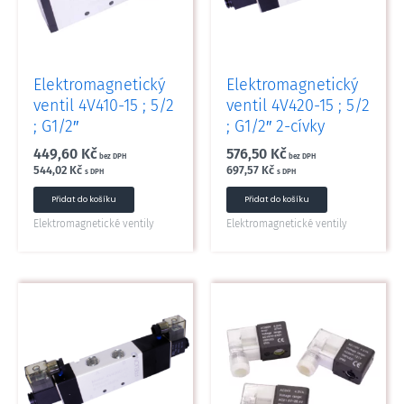
Elektromagnetický
Elektromagnetický
ventil 4V410-15 ; 5/2
ventil 4V420-15 ; 5/2
; G1/2″
; G1/2″ 2-cívky
449,60
Kč
576,50
Kč
bez DPH
bez DPH
544,02
Kč
697,57
Kč
s DPH
s DPH
Přidat do košíku
Přidat do košíku
Elektromagnetické ventily
Elektromagnetické ventily
Tento
Tento
produkt
produkt
má
má
více
více
variant.
variant.
Možnosti
Možnosti