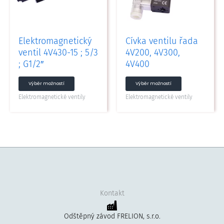
lze
lze
vybrat
vybrat
na
na
Elektromagnetický
Cívka ventilu řada
stránce
stránce
ventil 4V430-15 ; 5/3
4V200, 4V300,
produktu
produktu
; G1/2″
4V400
Výběr možností
Výběr možností
Elektromagnetické ventily
Elektromagnetické ventily
Kontakt
Odštěpný závod FRELION, s.r.o.