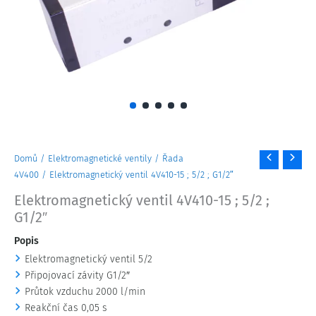
Elektromagnetický
Domů
/
Elektromagnetické ventily
/
Řada
ventil
4V400
/ Elektromagnetický ventil 4V410-15 ; 5/2 ; G1/2″
4V410-
Elektromagnetický ventil 4V410-15 ; 5/2 ;
15
G1/2″
;
5/2
Popis
;
Elektromagnetický ventil 5/2
G1/2"
Připojovací závity G1/2″
množství
Průtok vzduchu 2000 l/min
Reakční čas 0,05 s