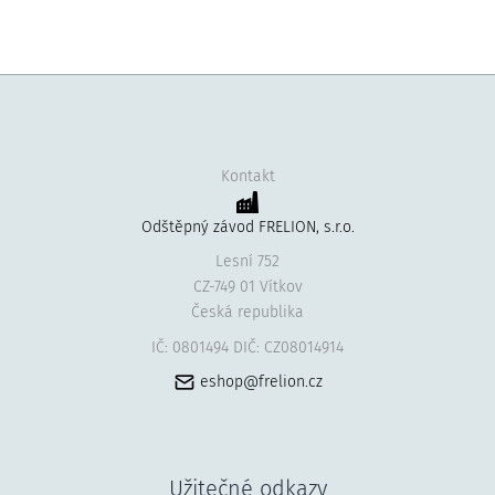
Kontakt
Odštěpný závod FRELION, s.r.o.
Lesní 752
CZ-749 01 Vítkov
Česká republika
IČ: 0801494 DIČ: CZ08014914
eshop@frelion.cz
Užitečné odkazy