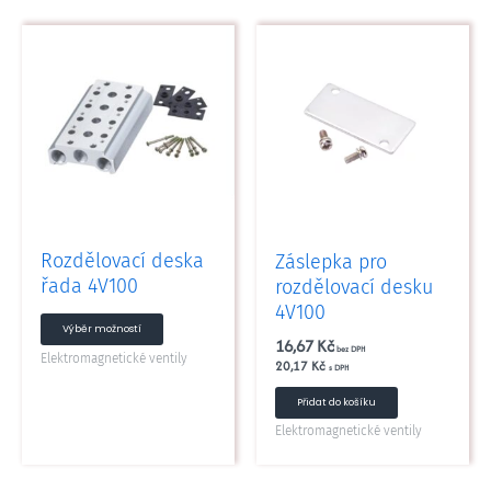
Tento
produkt
má
více
variant.
Možnosti
lze
vybrat
na
Rozdělovací deska
Záslepka pro
stránce
řada 4V100
rozdělovací desku
produktu
4V100
Výběr možností
16,67
Kč
bez DPH
Elektromagnetické ventily
20,17
Kč
s DPH
Přidat do košíku
Elektromagnetické ventily