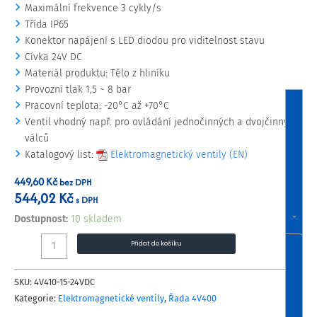
Maximální frekvence 3 cykly/s
Třída IP65
Konektor napájení s LED diodou pro viditelnost stavu
Cívka 24V DC
Materiál produktu: Tělo z hliníku
Provozní tlak 1,5 ~ 8 bar
Pracovní teplota: -20°C až +70°C
Ventil vhodný např. pro ovládání jednočinných a dvojčinných
válců
Katalogový list:
Elektromagnetický ventily (EN)
449,60
Kč
bez DPH
544,02
Kč
s DPH
-
Dostupnost:
10 skladem
Přidat do košíku
SKU:
4V410-15-24VDC
Kategorie:
Elektromagnetické ventily
,
Řada 4V400