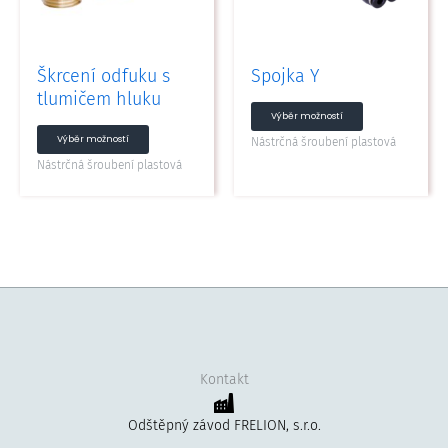
lze
lze
vybrat
vybrat
na
na
Škrcení odfuku s
Spojka Y
stránce
stránce
tlumičem hluku
produktu
produktu
Výběr možností
Výběr možností
Nástrčná šroubení plastová
Nástrčná šroubení plastová
Kontakt
Odštěpný závod FRELION, s.r.o.