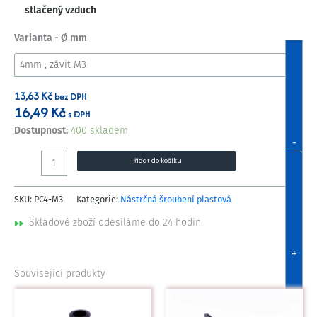
stlačený vzduch
Varianta - Ø mm
13,63
Kč
bez DPH
16,49
Kč
s DPH
Dostupnost:
400 skladem
-
Přidat do košíku
SKU:
PC4-M3
Kategorie:
Nástrčná šroubení plastová
Skladové zboží odesíláme do 24 hodin
+
Související produkty
Tento
Tento
produkt
produkt