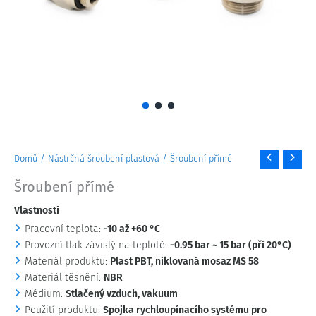
Šroubení
Domů
/
Nástrčná šroubení plastová
/ Šroubení přímé
přímé
Šroubení přímé
množství
Vlastnosti
Pracovní teplota:
-10 až +60 °C
Provozní tlak závislý na teplotě:
-0.95 bar ~ 15 bar (při 20°C)
Materiál produktu:
Plast PBT, niklovaná mosaz MS 58
Materiál těsnění:
NBR
Médium:
Stlačený vzduch, vakuum
Použití produktu:
Spojka rychloupínacího systému pro