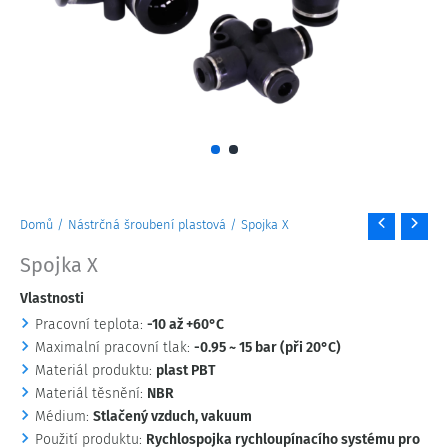
Spojka
Domů
/
Nástrčná šroubení plastová
/ Spojka X
X
Spojka X
množství
Vlastnosti
Pracovní teplota:
-10 až +60°C
Maximalní pracovní tlak:
-0.95 ~ 15 bar (při 20°C)
Materiál produktu:
plast PBT
Materiál těsnění:
NBR
Médium:
Stlačený vzduch, vakuum
Použití produktu:
Rychlospojka rychloupínacího systému pro