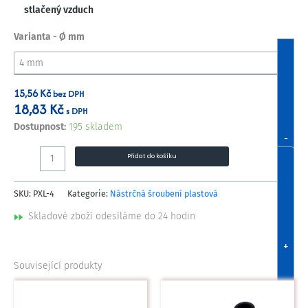
stlačený vzduch
Varianta - Ø mm
15,56
Kč
bez DPH
18,83
Kč
s DPH
Dostupnost:
195 skladem
-
Přidat do košíku
SKU:
PXL-4
Kategorie:
Nástrčná šroubení plastová
Skladové zboží odesíláme do 24 hodin
+
Související produkty
Tento
Tento
produkt
produkt