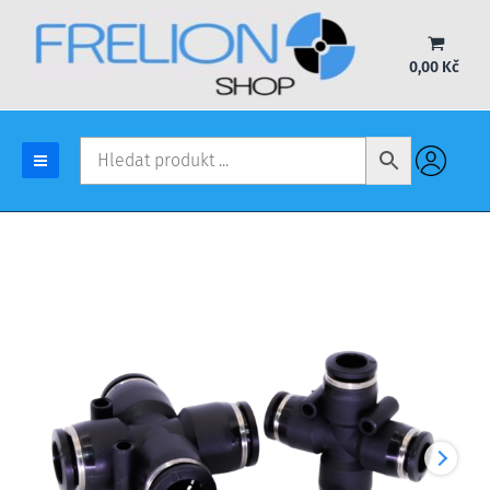
Přeskočit
na
obsah
0,00
Kč