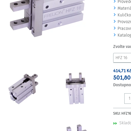
Proved
Materiá
Kuličko
Provozn
Pracovn
Katalog
Zvolte va
414,71
K
501,8
Dostupno
SKU:
HFZ1
Sklad