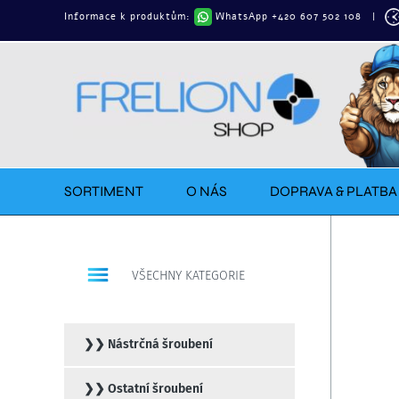
Přeskočit
Informace k produktům:
WhatsApp +420 607 502 108
|
na
obsah
SORTIMENT
O NÁS
DOPRAVA & PLATBA
VŠECHNY KATEGORIE
❯❯ Nástrčná šroubení
❯❯ Ostatní šroubení