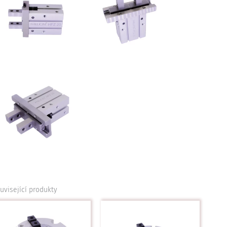
uvisející produkty
Tento
Tento
produkt
produkt