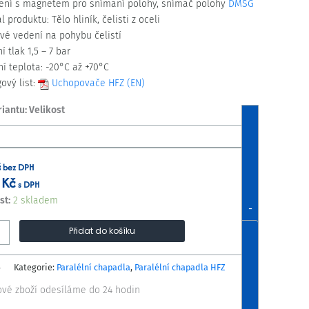
ení s magnetem pro snímaní polohy, snímač polohy
DMSG
l produktu: Tělo hliník, čelisti z oceli
vé vedení na pohybu čelistí
í tlak 1,5 – 7 bar
í teplota: -20°C až +70°C
ový list:
Uchopovače HFZ (EN)
riantu: Velikost
č
bez DPH
0
Kč
s DPH
st:
2 skladem
-
Přidat do košíku
6
Kategorie:
Paralélní chapadla
,
Paralélní chapadla HFZ
ové zboží odesíláme do 24 hodin