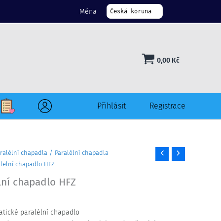
Měna
Česká koruna
0,00
Kč
Přihlásit
Registrace
ralélní chapadla
/
Paralélní chapadla
lelní chapadlo HFZ
lní chapadlo HFZ
tické paralélní chapadlo