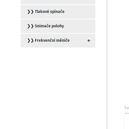
❯❯ Tlakové spínače
❯❯ Snímače polohy
+
❯❯ Frekvenční měniče
So