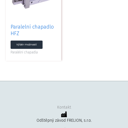
Možnosti
lze
vybrat
na
Paralelní chapadlo
stránce
HFZ
produktu
Výběr možností
Paralélní chapadla
Kontakt
Odštěpný závod FRELION, s.r.o.