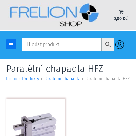
Přeskočit
na
obsah
0,00
Kč
Paralélní chapadla HFZ
Domů
Produkty
Paralélní chapadla
Paralélní chapadla HFZ
Tento
produkt
má
více
variant.