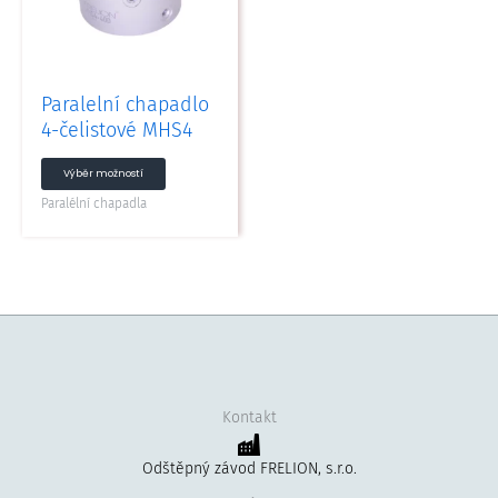
Možnosti
lze
vybrat
na
Paralelní chapadlo
stránce
4-čelistové MHS4
produktu
Výběr možností
Paralélní chapadla
Kontakt
Odštěpný závod FRELION, s.r.o.