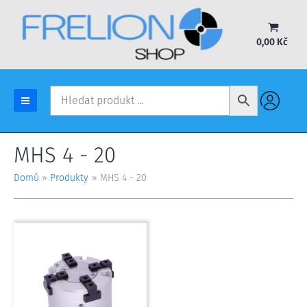
Přeskočit
na
obsah
0,00
Kč
MHS 4 - 20
Domů
Produkty
MHS 4 - 20
Tento
produkt
má
více
variant.