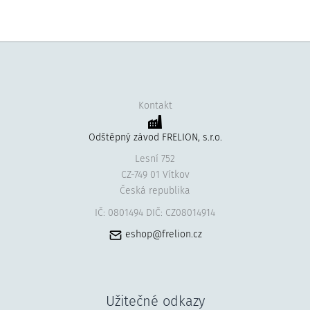
Kontakt
Odštěpný závod FRELION, s.r.o.
Lesní 752
CZ-749 01 Vítkov
Česká republika
IČ: 0801494 DIČ: CZ08014914
eshop@frelion.cz
Užitečné odkazy