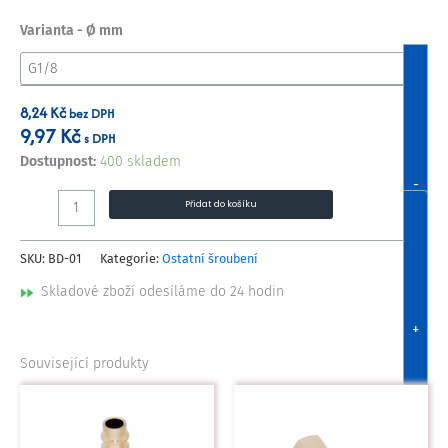
Varianta - Ø mm
8,24
Kč
bez DPH
9,97
Kč
s DPH
Dostupnost:
400 skladem
-
Přidat do košíku
SKU:
BD-01
Kategorie:
Ostatní šroubení
Skladové zboží odesíláme do 24 hodin
+
Související produkty
Tento
Tento
produkt
produkt
má
má