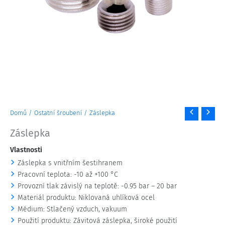
Záslepka
Domů
/
Ostatní šroubení
/ Záslepka
množství
Záslepka
Vlastnosti
Záslepka s vnitřním šestihranem
Pracovní teplota: -10 až +100 °C
Provozní tlak závislý na teplotě: -0.95 bar – 20 bar
Materiál produktu: Niklovaná uhlíková ocel
Médium: Stlačený vzduch, vakuum
Použití produktu: Závitová záslepka, široké použití