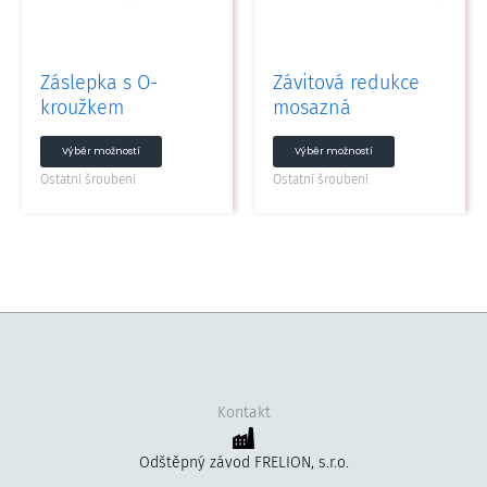
lze
lze
vybrat
vybrat
na
na
Záslepka s O-
Závitová redukce
stránce
stránce
kroužkem
mosazná
produktu
produktu
Výběr možností
Výběr možností
Ostatní šroubení
Ostatní šroubení
Kontakt
Odštěpný závod FRELION, s.r.o.