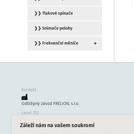
❯❯ Tlakové spínače
❯❯ Snímače polohy
+
❯❯ Frekvenční měniče
Kontakt
Odštěpný závod FRELION, s.r.o.
Lesní 752
CZ-749 01 Vítkov
Záleží nám na vašem soukromí
Česká republika