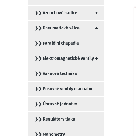
+
❯❯ Vzduchové hadice
+
❯❯ Pneumatické válce
❯❯ Paralélní chapadla
+
❯❯ Elektromagnetické ventily
❯❯ Vakuová technika
❯❯ Posuvné ventily manuální
❯❯ Úpravné jednotky
❯❯ Regulátory tlaku
❯❯ Manometry