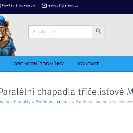
‌Po-Pá: 8:00-15:00
|
eshop@frelion.cz
OBCHODNÍ PODMÍNKY
KONTAKT
Paralélní chapadla tříčelisťové 
Domů
Produkty
Paralélní chapadla
Paralélní chapadla tříčelisťo