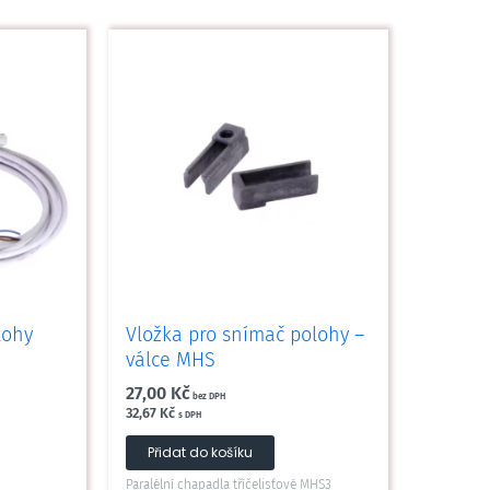
to
dukt
ant.
nosti
at
nce
duktu
lohy
Vložka pro snímač polohy –
válce MHS
27,00
Kč
bez DPH
32,67
Kč
s DPH
Přidat do košíku
Paralélní chapadla tříčelisťové MHS3