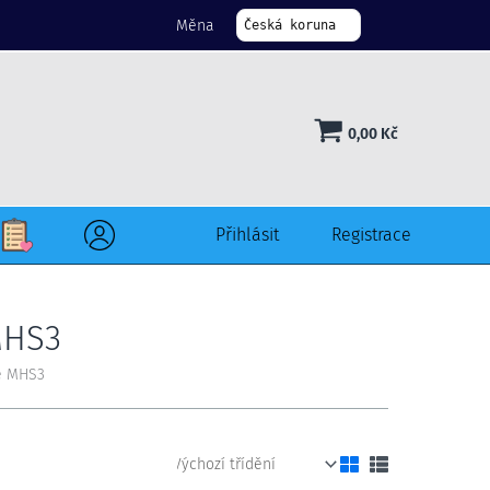
Měna
Česká koruna
0,00
Kč
Přihlásit
Registrace
MHS3
vé MHS3