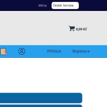
Měna
Česká koruna
0,00
Kč
Přihlásit
Registrace