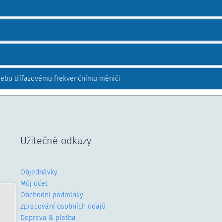
nebo třífazovému frekvenčnímu měniči
Užitečné odkazy
Objednávky
Můj účet
Obchodní podmínky
Zpracování osobních údajů
Doprava & platba