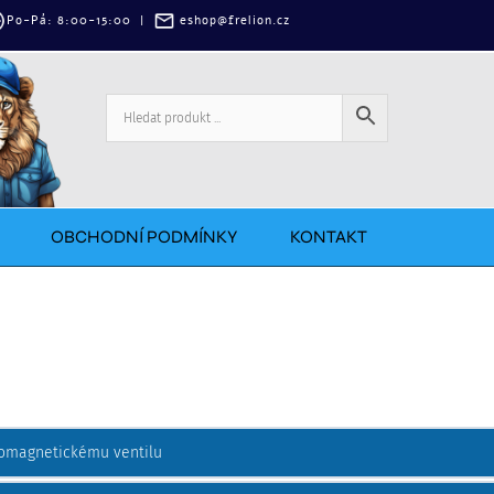
‌Po-Pá: 8:00-15:00
|
eshop@frelion.cz
OBCHODNÍ PODMÍNKY
KONTAKT
tromagnetickému ventilu