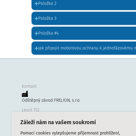
Položka 2
Položka 3
Položka #4
Jak připojit motorovou ochranu k jednofázovému 
Kontakt
Odštěpný závod FRELION, s.r.o.
Lesní 752
CZ-749 01 Vítkov
Záleží nám na vašem soukromí
Česká republika
Pomocí cookies vylepšujeme příjemnost prohlížení,
IČ: 0801494 DIČ: CZ08014914